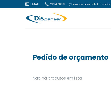
Skip
EMAIL
219471613
(Chamada para rede fixa nacion
to
content
Pedido de orçamento
Não há produtos em lista