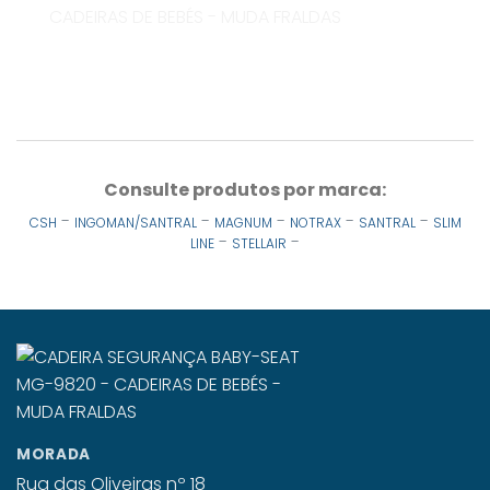
Consulte produtos por marca:
-
-
-
-
-
CSH
INGOMAN/SANTRAL
MAGNUM
NOTRAX
SANTRAL
SLIM
-
-
LINE
STELLAIR
MORADA
Rua das Oliveiras nº 18