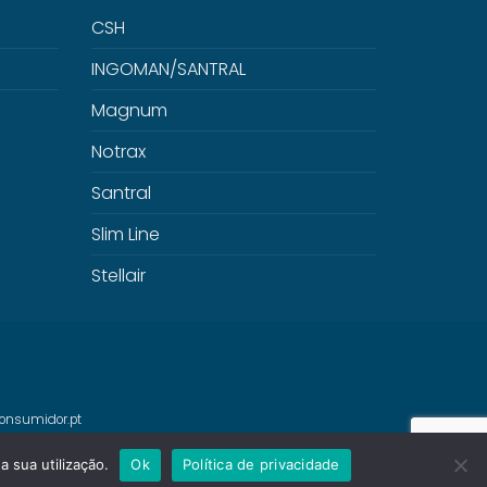
CSH
INGOMAN/SANTRAL
Magnum
Notrax
Santral
Slim Line
Stellair
onsumidor.pt
a sua utilização.
Ok
Política de privacidade