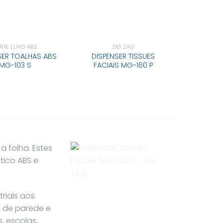
RIE LUXO ABS
ZIG ZAG
SER TOALHAS ABS
DISPENSER TISSUES
MG-103 S
FACIAIS MG-160 P
a folha. Estes
tico ABS e
riais aos
 de parede e
, escolas,