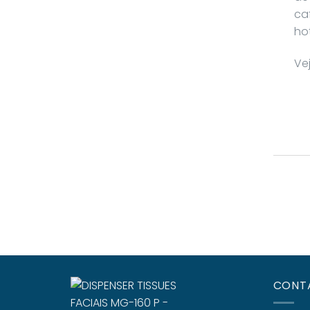
caf
hot
Ve
CONT