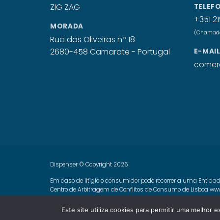
TELEF
+351 21
MORADA
(Chamada 
Rua das Oliveiras nº 18
2680-458 Camarate - Portugal
E-MAI
comerc
Dispenser © Copyright 2026
Em caso de litígio o consumidor pode recorrer a uma Entidad
Centro de Arbitragem de Conflitos de Consumo de Lisboa
www
Livro de Reclamações Online
Este site utiliza cookies para permitir uma melhor e