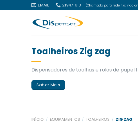
Skip
EMAIL
219471613
(Chamada para rede fixa nacion
to
content
Toalheiros Zig zag
Dispensadores de toalhas e rolos de papel f
Saber Mais
INÍCIO
/
EQUIPAMENTOS
/
TOALHEIROS
/
ZIG ZAG