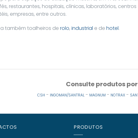
és, restaurantes, hospitais, clínicas, laboratórios, centros
éis, empresas, entre outros.
ja também toalheiros de
rolo
,
industrial
e de
hotel
.
Consulte produtos po
-
-
-
-
CSH
INGOMAN/SANTRAL
MAGNUM
NOTRAX
SAN
ACTOS
PRODUTOS