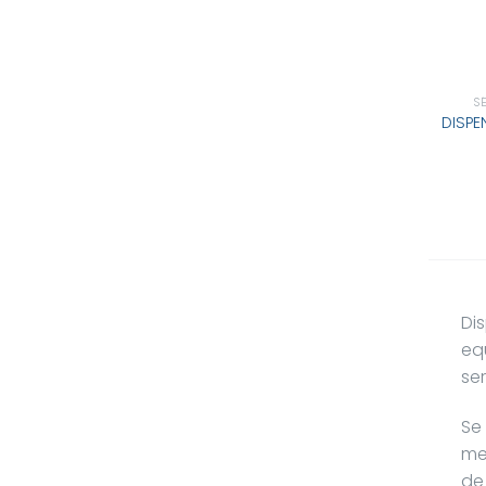
S
DISPE
Di
eq
se
Se
me
de