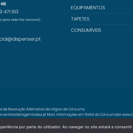
ONE
EQUIPAMENTOS
9 471 613
TAPETES
para rede fixa nacional)
CONSUMÍVEIS
L
ial@dispenser.pt
e de Resolução Alternativa de Litígios de Consumo.
.centroarbitragemlisboa.pt
Mais informações em Portal do Consumidor
www.c
xperiência por parte do utilizador. Ao navegar no site estará a consentir 