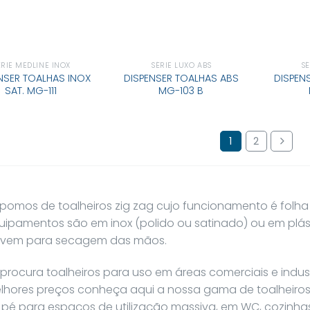
ÉRIE MEDLINE INOX
SÉRIE LUXO ABS
SÉ
NSER TOALHAS INOX
DISPENSER TOALHAS ABS
DISPEN
SAT. MG-111
MG-103 B
1
2
spomos de toalheiros zig zag cujo funcionamento é folha 
uipamentos são em inox (polido ou satinado) ou em plás
rvem para secagem das mãos.
 procura toalheiros para uso em áreas comerciais e indust
lhores preços conheça aqui a nossa gama de toalheiros
 pé para espaços de utilização massiva, em WC, cozinhas