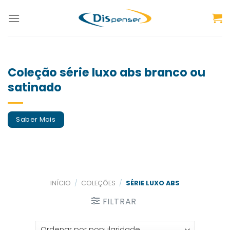
Skip
to
content
Coleção série luxo abs branco ou
satinado
Saber Mais
INÍCIO
/
COLEÇÕES
/
SÉRIE LUXO ABS
FILTRAR