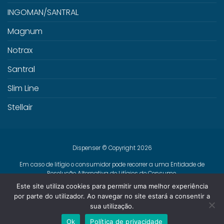
INGOMAN/SANTRAL
Magnum
Notrax
Santral
Slim Line
Stellair
Dispenser © Copyright 2026
Em caso de litígio o consumidor pode recorrer a uma Entidade de
Resolução Alternativa de Litígios de Consumo.
Centro de Arbitragem de Conflitos de Consumo de Lisboa
Este site utiliza cookies para permitir uma melhor experiência
www.centroarbitragemlisboa.pt
Mais informações em Portal do
por parte do utilizador. Ao navegar no site estará a consentir a
Consumidor
www.consumidor.pt
sua utilização.
Livro de Reclamações Online
Ok
Política de privacidade