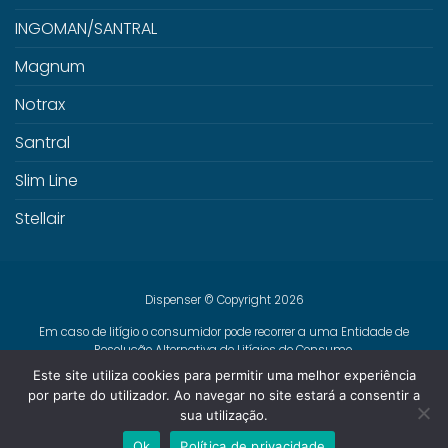
INGOMAN/SANTRAL
Magnum
Notrax
Santral
Slim Line
Stellair
Dispenser © Copyright 2026
Em caso de litígio o consumidor pode recorrer a uma Entidade de
Resolução Alternativa de Litígios de Consumo.
Centro de Arbitragem de Conflitos de Consumo de Lisboa
Este site utiliza cookies para permitir uma melhor experiência
www.centroarbitragemlisboa.pt
Mais informações em Portal do
por parte do utilizador. Ao navegar no site estará a consentir a
Consumidor
www.consumidor.pt
sua utilização.
Livro de Reclamações Online
Ok
Política de privacidade