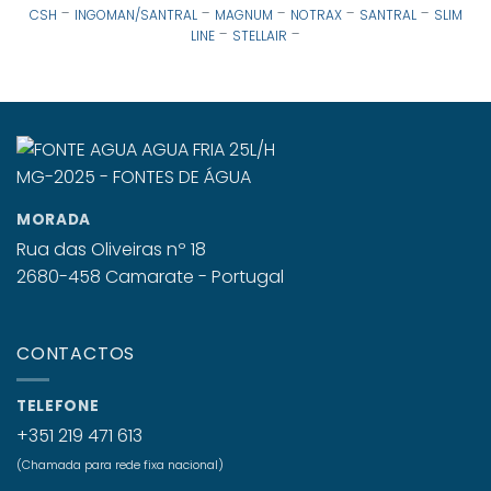
-
-
-
-
-
CSH
INGOMAN/SANTRAL
MAGNUM
NOTRAX
SANTRAL
SLIM
-
-
LINE
STELLAIR
MORADA
Rua das Oliveiras nº 18
2680-458 Camarate - Portugal
CONTACTOS
TELEFONE
+351 219 471 613
(Chamada para rede fixa nacional)