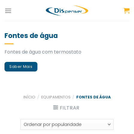
Skip
to
content
Fontes de água
Fontes de água com termostato
Saber Mais
INÍCIO
/
EQUIPAMENTOS
/
FONTES DE ÁGUA
FILTRAR