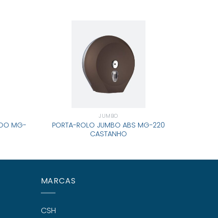
JUMBO
ADO MG-
PORTA-ROLO JUMBO ABS MG-220
PORT
CASTANHO
MARCAS
CSH