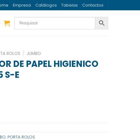
ome
Empresa
Catálogos
Tabelas
Contactos
TA ROLOS
/
JUMBO
R DE PAPEL HIGIENICO
 S-E
BO
,
PORTA ROLOS