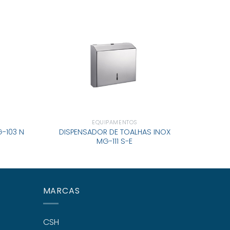
EQUIPAMENTOS
DISPENSADOR DE TOALHAS INOX
DISPE
-103 N
MG-111 S-E
MARCAS
CSH