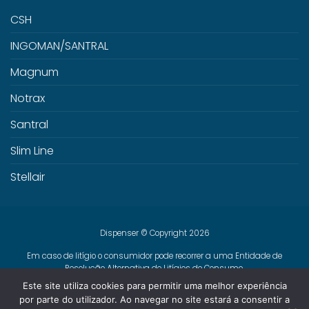
CSH
INGOMAN/SANTRAL
Magnum
Notrax
Santral
Slim Line
Stellair
Dispenser © Copyright 2026
Em caso de litígio o consumidor pode recorrer a uma Entidade de
Resolução Alternativa de Litígios de Consumo.
Centro de Arbitragem de Conflitos de Consumo de Lisboa
Este site utiliza cookies para permitir uma melhor experiência
www.centroarbitragemlisboa.pt
Mais informações em Portal do
por parte do utilizador. Ao navegar no site estará a consentir a
Consumidor
www.consumidor.pt