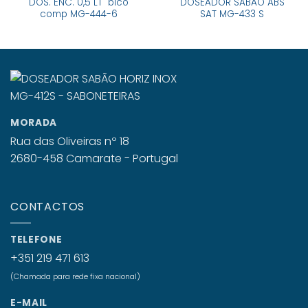
DOS. ENC. 0,5 LT bico
DOSEADOR SABÃO ABS
comp MG-444-6
SAT MG-433 S
MORADA
Rua das Oliveiras nº 18
2680-458 Camarate - Portugal
CONTACTOS
TELEFONE
+351 219 471 613
(Chamada para rede fixa nacional)
E-MAIL