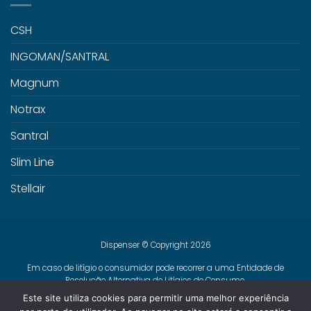
CSH
INGOMAN/SANTRAL
Magnum
Notrax
Santral
Slim Line
Stellair
Dispenser © Copyright 2026
Em caso de litígio o consumidor pode recorrer a uma Entidade de
Resolução Alternativa de Litígios de Consumo.
Centro de Arbitragem de Conflitos de Consumo de Lisboa
Este site utiliza cookies para permitir uma melhor experiência
www.centroarbitragemlisboa.pt
Mais informações em Portal do