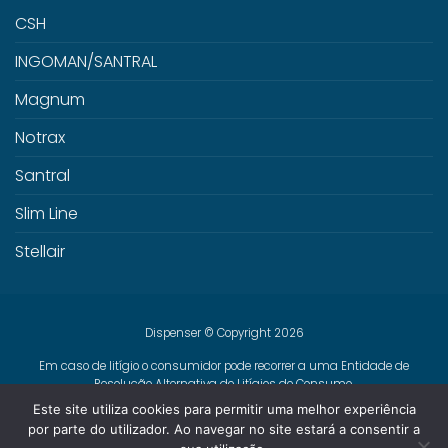
CSH
INGOMAN/SANTRAL
Magnum
Notrax
Santral
Slim Line
Stellair
Dispenser © Copyright 2026
Em caso de litígio o consumidor pode recorrer a uma Entidade de
Resolução Alternativa de Litígios de Consumo.
Centro de Arbitragem de Conflitos de Consumo de Lisboa
Este site utiliza cookies para permitir uma melhor experiência
www.centroarbitragemlisboa.pt
Mais informações em Portal do
por parte do utilizador. Ao navegar no site estará a consentir a
Consumidor
www.consumidor.pt