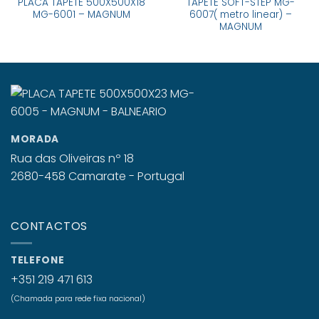
PLACA TAPETE 500X500X18
TAPETE SOFT-STEP MG-
MG-6001 – MAGNUM
6007( metro linear) –
MAGNUM
MORADA
Rua das Oliveiras nº 18
2680-458 Camarate - Portugal
CONTACTOS
TELEFONE
+351 219 471 613
(Chamada para rede fixa nacional)