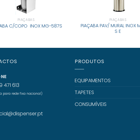
PIAÇABAS
PIAÇABAS
PIAÇABA PAV/ MURAL INOX
ÇABA C/COPO INOX MG-587S
S E
ACTOS
PRODUTOS
ONE
EQUIPAMENTOS
9 471 613
TAPETES
para rede fixa nacional)
CONSUMÍVEIS
L
ial@dispenser.pt