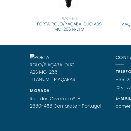
PIAÇABAS
PORTA-ROLO/PIAÇABA DUO ABS
PIA
MG-266 PRETO
CONT
TELEF
+351 21
(Chamada 
MORADA
Rua das Oliveiras nº 18
E-MAI
2680-458 Camarate - Portugal
comerc