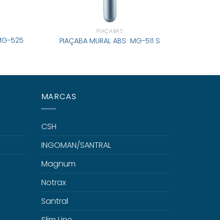
PIAÇABAS
 MG-525
PIAÇABA MURAL ABS MG-511 S
PIAÇABA
MARCAS
CSH
INGOMAN/SANTRAL
Magnum
Notrax
Santral
Slim Line