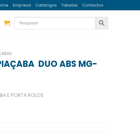
ome
Empresa
Catálogos
Tabelas
Contactos
ÇABAS
IAÇABA DUO ABS MG-
ABA E PORTA ROLOS