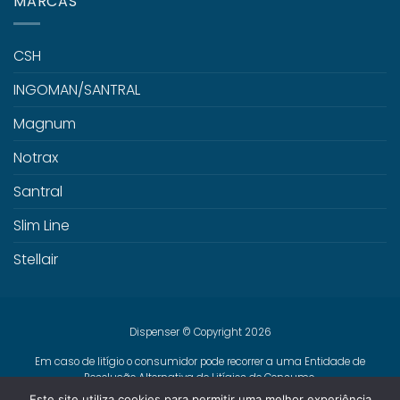
MARCAS
CSH
INGOMAN/SANTRAL
Magnum
Notrax
Santral
Slim Line
Stellair
Dispenser © Copyright 2026
Em caso de litígio o consumidor pode recorrer a uma Entidade de
Resolução Alternativa de Litígios de Consumo.
Centro de Arbitragem de Conflitos de Consumo de Lisboa
Este site utiliza cookies para permitir uma melhor experiência