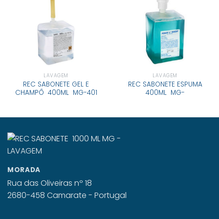
LAVAGEM
LAVAGEM
REC SABONETE GEL E
REC SABONETE ESPUMA
CHAMPÔ 400ML MG-401
400ML MG-
MORADA
Rua das Oliveiras nº 18
2680-458 Camarate - Portugal