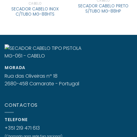
CABELO
CABELO
SECADOR CABELO PRETO
SECADOR CABELO INOX
S/TUBO MG-88HP
C/TUBO MG-88HTS
MORADA
Rua das Oliveiras nº 18
2680-458 Camarate - Portugal
CONTACTOS
TELEFONE
+351 219 471 613
(Chamada para rede fixa nacional)