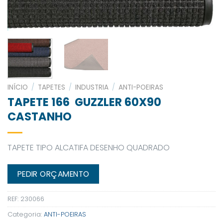
INÍCIO
/
TAPETES
/
INDUSTRIA
/
ANTI-POEIRAS
TAPETE 166 GUZZLER 60X90
CASTANHO
TAPETE TIPO ALCATIFA DESENHO QUADRADO
PEDIR ORÇAMENTO
REF:
230066
Categoria:
ANTI-POEIRAS