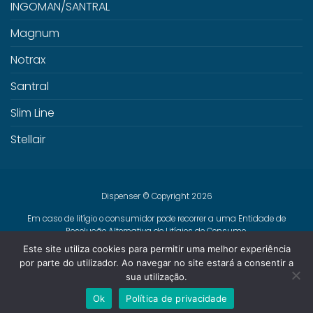
INGOMAN/SANTRAL
Magnum
Notrax
Santral
Slim Line
Stellair
Dispenser © Copyright 2026
Em caso de litígio o consumidor pode recorrer a uma Entidade de
Resolução Alternativa de Litígios de Consumo.
Centro de Arbitragem de Conflitos de Consumo de Lisboa
Este site utiliza cookies para permitir uma melhor experiência
www.centroarbitragemlisboa.pt
Mais informações em Portal do
por parte do utilizador. Ao navegar no site estará a consentir a
Consumidor
www.consumidor.pt
sua utilização.
Livro de Reclamações Online
Ok
Política de privacidade