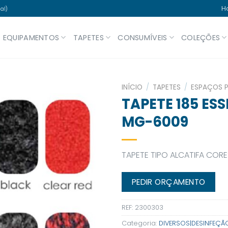
H
al)
EQUIPAMENTOS
TAPETES
CONSUMÍVEIS
COLEÇÕES
INÍCIO
/
TAPETES
/
ESPAÇOS 
TAPETE 185 ES
MG-6009
TAPETE TIPO ALCATIFA CORE
PEDIR ORÇAMENTO
REF:
2300303
Categoria:
DIVERSOS|DESINFEÇÃ