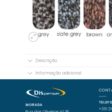
Descrição
Informação adicional
CONT
TELEF
MORADA
+351 21
Rua das Oliveiras nº 18