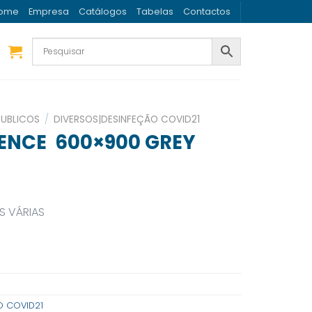
ome
Empresa
Catálogos
Tabelas
Contactos
PUBLICOS
/
DIVERSOS|DESINFEÇÃO COVID21
SENCE 600×900 GREY
S VÁRIAS
O COVID21