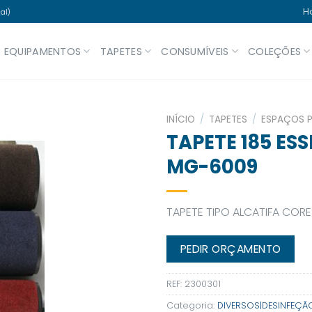
H
al)
EQUIPAMENTOS
TAPETES
CONSUMÍVEIS
COLEÇÕES
INÍCIO
/
TAPETES
/
ESPAÇOS 
TAPETE 185 ES
MG-6009
TAPETE TIPO ALCATIFA CORE
PEDIR ORÇAMENTO
REF:
2300301
Categoria:
DIVERSOS|DESINFEÇÃ