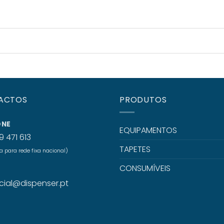
ACTOS
PRODUTOS
ONE
EQUIPAMENTOS
9 471 613
TAPETES
para rede fixa nacional)
CONSUMÍVEIS
L
ial@dispenser.pt