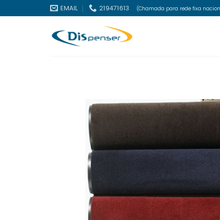
Skip
EMAIL
219471613
(Chamada para rede fixa nacion
to
content