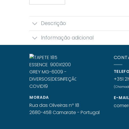
Descrição
Informação adicional
CONT
TELEF
+351 21
(Chamada 
MORADA
E-MAI
Rua das Oliveiras nº 18
comerc
2680-458 Camarate - Portugal