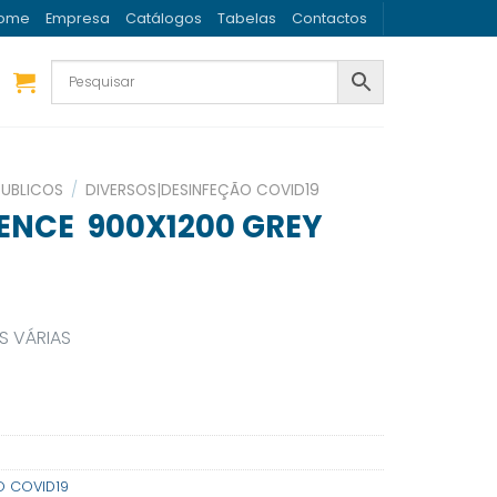
ome
Empresa
Catálogos
Tabelas
Contactos
PUBLICOS
/
DIVERSOS|DESINFEÇÃO COVID19
SENCE 900X1200 GREY
S VÁRIAS
O COVID19