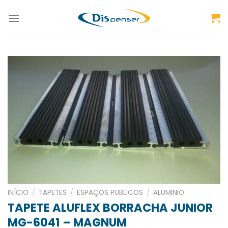
Skip
to
content
INÍCIO
/
TAPETES
/
ESPAÇOS PUBLICOS
/
ALUMINIO
TAPETE ALUFLEX BORRACHA JUNIOR
MG-6041 – MAGNUM