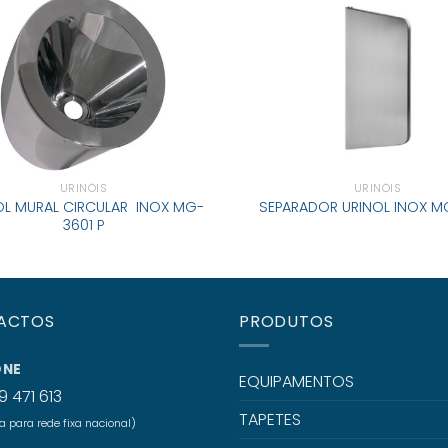
URINÓIS
URINÓIS
OL MURAL CIRCULAR INOX MG-
SEPARADOR URINOL INOX M
3601 P
ACTOS
PRODUTOS
ONE
EQUIPAMENTOS
9 471 613
TAPETES
para rede fixa nacional)