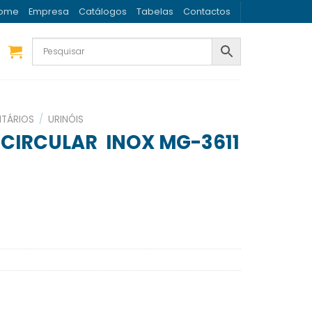
ome
Empresa
Catálogos
Tabelas
Contactos
ITÁRIOS
/
URINÓIS
 CIRCULAR INOX MG-3611