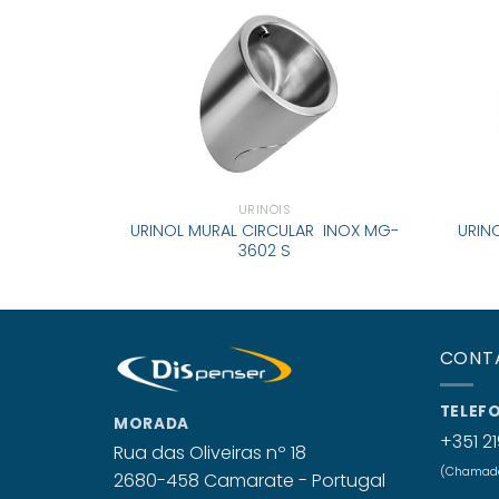
URINÓIS
URINOL MURAL CIRCULAR INOX MG-
URIN
3602 S
CONT
TELEF
MORADA
+351 21
Rua das Oliveiras nº 18
(Chamada 
2680-458 Camarate - Portugal