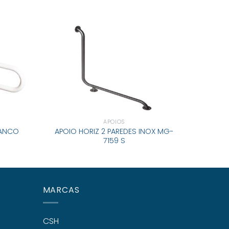
APOIOS
APOIO 
RANCO
APOIO HORIZ 2 PAREDES INOX MG-
7159 S
MARCAS
CSH