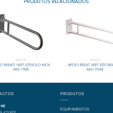
PRODUTOS RELACIONADOS
APOIOS
APOIOS
O REBATI. VERT.S/P.ROLO INOX
APOIO REBAT VERT 600 B
MG-7198
MG-7048
ACTOS
PRODUTOS
ONE
EQUIPAMENTOS
9 471 613