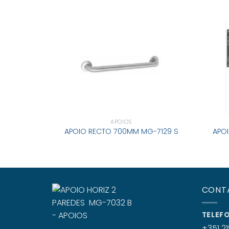
APOIOS
APOI
APOIO RECTO 700MM MG-7129 S
CONT
TELEF
+351 21