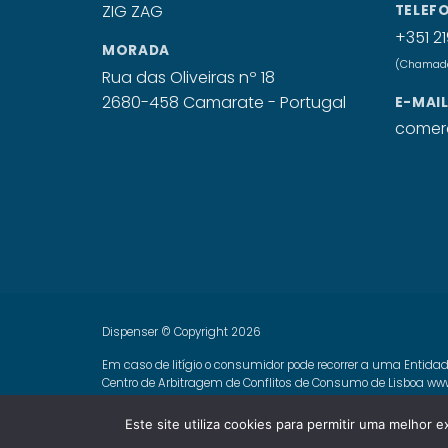
TELEF
+351 21
MORADA
(Chamada 
Rua das Oliveiras nº 18
2680-458 Camarate - Portugal
E-MAI
comerc
Dispenser © Copyright 2026
Em caso de litígio o consumidor pode recorrer a uma Entidad
Centro de Arbitragem de Conflitos de Consumo de Lisboa
www
Livro de Reclamações Online
Este site utiliza cookies para permitir uma melhor e