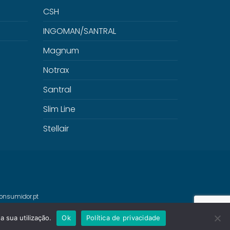
CSH
INGOMAN/SANTRAL
Magnum
Notrax
Santral
Slim Line
Stellair
onsumidor.pt
a sua utilização.
Ok
Política de privacidade