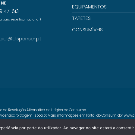
ONE
EQUIPAMENTOS
9 471 613
TAPETES
para rede fixa nacional)
CONSUMÍVEIS
L
ial@dispenser.pt
e de Resolução Alternativa de Litígios de Consumo.
.centroarbitragemlisboa.pt
Mais informações em Portal do Consumidor
www.c
xperiência por parte do utilizador. Ao navegar no site estará a consentir 