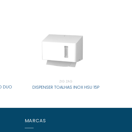
ZIG ZAG
O DUO
DISPE
DISPENSER TOALHAS INOX HSU 15P
MARCAS