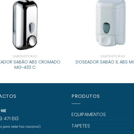
SABONETEIRAS
SABONETEIRAS
EADOR SABÃO ABS CROMADO
DOSEADOR SABÃO 1L ABS M
MG-433 C
ACTOS
PRODUTOS
ONE
EQUIPAMENTOS
9 471 613
TAPETES
para rede fixa nacional)