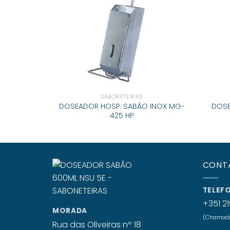
SABONETEIRAS
DOSEADOR HOSP. SABÃO INOX MG-
DOS
425 HP
CONT
TELEF
+351 21
MORADA
(Chamada 
Rua das Oliveiras nº 18