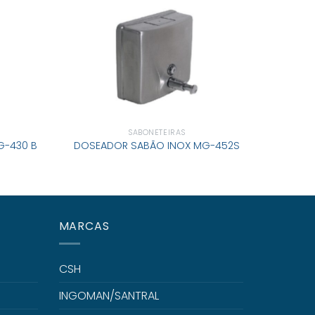
SABONETEIRAS
SABO
G-430 B
DOSEADOR SABÃO INOX MG-452S
MARCAS
CSH
INGOMAN/SANTRAL