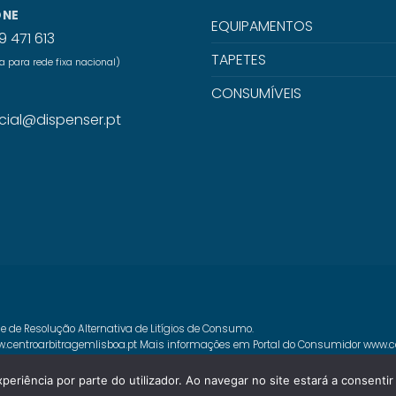
ONE
EQUIPAMENTOS
9 471 613
TAPETES
para rede fixa nacional)
CONSUMÍVEIS
L
ial@dispenser.pt
e de Resolução Alternativa de Litígios de Consumo.
.centroarbitragemlisboa.pt
Mais informações em Portal do Consumidor
www.c
xperiência por parte do utilizador. Ao navegar no site estará a consentir 