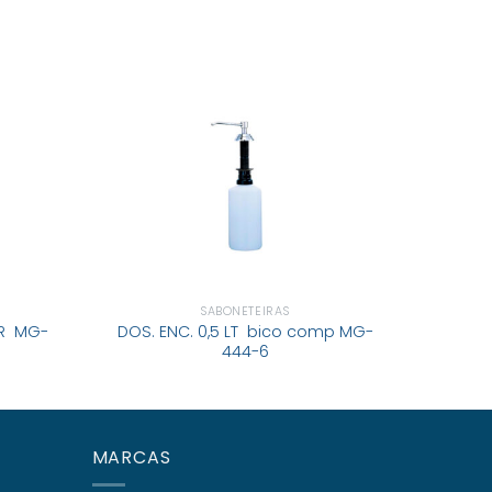
SABONETEIRAS
AR MG-
DOS. ENC. 0,5 LT bico comp MG-
DOSEAD
444-6
MARCAS