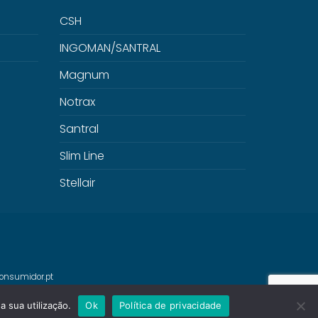
CSH
INGOMAN/SANTRAL
Magnum
Notrax
Santral
Slim Line
Stellair
onsumidor.pt
a sua utilização.
Ok
Política de privacidade