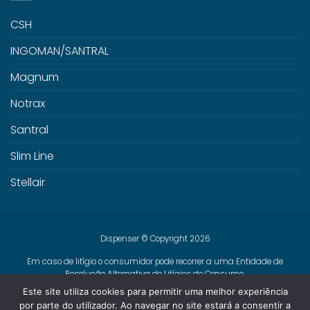
CSH
INGOMAN/SANTRAL
Magnum
Notrax
Santral
Slim Line
Stellair
Dispenser © Copyright 2026
Em caso de litígio o consumidor pode recorrer a uma Entidade de
Resolução Alternativa de Litígios de Consumo.
Centro de Arbitragem de Conflitos de Consumo de Lisboa
Este site utiliza cookies para permitir uma melhor experiência
www.centroarbitragemlisboa.pt
Mais informações em Portal do
por parte do utilizador. Ao navegar no site estará a consentir a