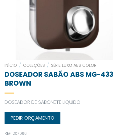
INÍCIO
/
COLEÇÕES
/
SÉRIE LUXO ABS COLOR
DOSEADOR SABÃO ABS MG-433
BROWN
DOSEADOR DE SABONETE LIQUIDO
PEDIR ORÇAMENTO
REF:
207066