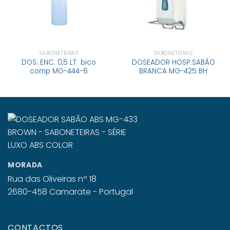
SABONETEIRAS
SABONETEIRAS
DOS. ENC. 0,5 LT bico
DOSEADOR HOSP.SABÃO
comp MG-444-6
BRANCA MG-425 BH
MORADA
Rua das Oliveiras nº 18
2680-458 Camarate - Portugal
CONTACTOS