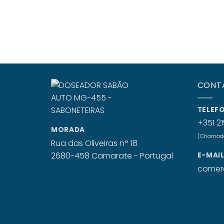
CONT
TELEF
+351 21
MORADA
(Chamada 
Rua das Oliveiras nº 18
2680-458 Camarate - Portugal
E-MAI
comerc