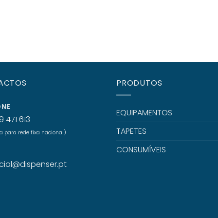
ACTOS
PRODUTOS
ONE
EQUIPAMENTOS
9 471 613
TAPETES
para rede fixa nacional)
CONSUMÍVEIS
L
ial@dispenser.pt