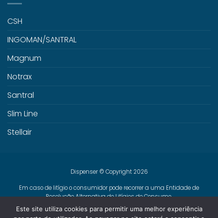
CSH
INGOMAN/SANTRAL
Magnum
Notrax
Santral
Slim Line
Stellair
Dispenser © Copyright 2026
Em caso de litígio o consumidor pode recorrer a uma Entidade de
Resolução Alternativa de Litígios de Consumo.
Centro de Arbitragem de Conflitos de Consumo de Lisboa
Este site utiliza cookies para permitir uma melhor experiência
www.centroarbitragemlisboa.pt
Mais informações em Portal do