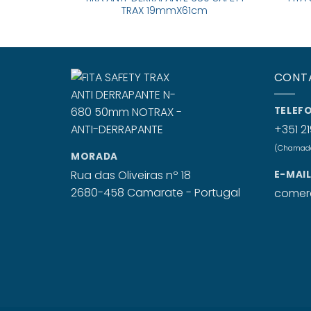
TRAX 19mmX61cm
CONT
TELEF
+351 21
(Chamada 
MORADA
Rua das Oliveiras nº 18
E-MAI
2680-458 Camarate - Portugal
comerc