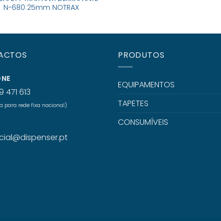
N-680 25mm NOTRAX
ACTOS
PRODUTOS
ONE
EQUIPAMENTOS
9 471 613
TAPETES
para rede fixa nacional)
CONSUMÍVEIS
L
ial@dispenser.pt