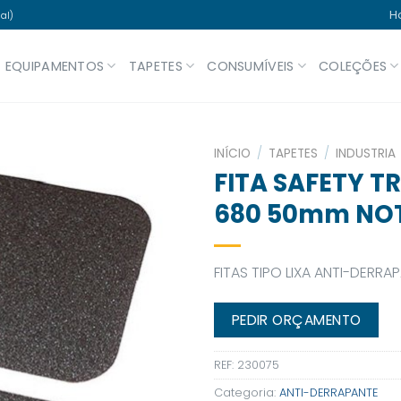
H
al)
EQUIPAMENTOS
TAPETES
CONSUMÍVEIS
COLEÇÕES
INÍCIO
/
TAPETES
/
INDUSTRIA
FITA SAFETY T
680 50mm NO
FITAS TIPO LIXA ANTI-DERRA
PEDIR ORÇAMENTO
REF:
230075
Categoria:
ANTI-DERRAPANTE