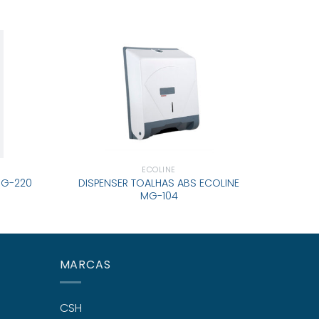
ECOLINE
MG-220
DISPENSER TOALHAS ABS ECOLINE
PORTA-
MG-104
MARCAS
CSH