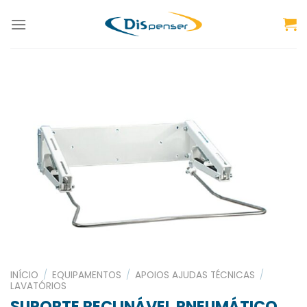
Skip
to
content
INÍCIO
/
EQUIPAMENTOS
/
APOIOS AJUDAS TÉCNICAS
/
LAVATÓRIOS
SUPORTE RECLINÁVEL PNEUMÁTICO